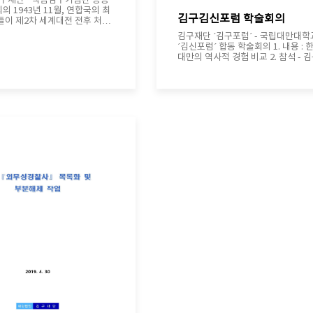
김구재단 · 백범김구기념관 공동
 연합국의 최
김구김신포럼 학술회의
들이 제2차 세계대전 전후 처리
의하기 위해 이집트 카이로에 모
김구재단 ´김구포럼´ - 국립대만대학
한국 민중의 노예상태에 유의하여
´김신포럼´ 합동 학술회의 1. 내용 : 한국과
절차´에 따라 한국이 자유롭게 되
대만의 역사적 경험 비교 2. 참석 - 김구포
 될 것"이라고 발표합니다. 국
럼 : 이태진, 도진순, 윤대원, 서상문,
 열강이 한국의 독립을 공동으
준 - 김신포럼 : 王泓仁(Hung-Jen
 것은 카이로 선언이 처음이었
Wang),徐斯勤(Suze-chin Philip H
국 가운데 유일하게 독립을 약속
,Sana Ho, 黃長玲(Chang-Ling Huang),
국 뿐이었습니다. 이는 대한
Kang Jeiun
부와 백범 김구 선생의 꾸준한
 노력이 있었기에 가능한 일이
이하여 ´카이로 선언 80주년에
 동아시아´라는 주제로 학술회의
일시 : 2023년 8월
연 : 카이로 선언 80주년이 갖는
定 (전 주한타이베이 대표) 2) 발
안재익(동북아역사재단 연구위원)
 회담을 전후한 시기 한국 지식인
제에 대한 인식 / 심희찬 (연세
수) - 카이로 회담과
전후 미국의 동아시아 정책 / 이동
주의와 제국주의의
고 카이로 선언 / 김숭배 (부경