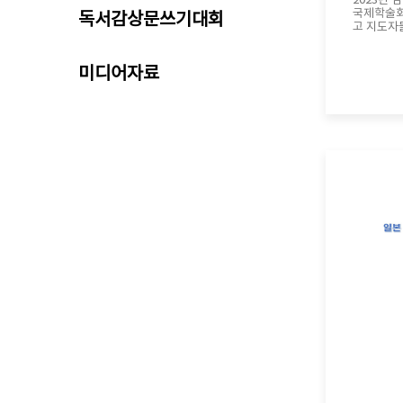
2023년 
국제학술회의 1943년 11월,
독서감상문쓰기대회
고 지도자
문제를 협
였고, "
´적절한 
미디어자료
고 독립하게
제사회에서
로 약속한
고, 약소
받은 것은 한
민국임시정
외교활동과
었습니다. 광복 78주년 및 카이로 선언 80
주년을 맞
다시 보는
를 개최하였습니다. 1. 
29일(화) 2. 장소 : 백범김구기념관 3. 내용
1) 기조강
의미 / 石 
표 - 카이로, 포츠담 선언에 대한 일본의
반응 / 
- 카이로
들의 세계체
대 교수) - 중국 국민정부와 카이로 회담 /
기세찬 (국방대 교
1945년 
원 (서울대 교수) - 국제
혼재, 그리
대 교수) - 카이로 선언과 반탁운동, 그 현