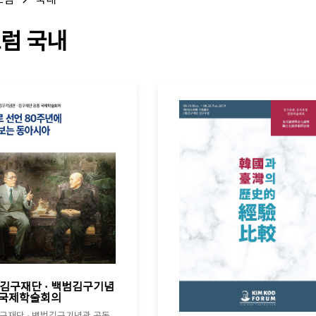
포럼
국내
럼 국내
년 김구재단 · 백범김구기념
 국제학술회의