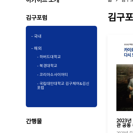
아카이브 소개
김구
김구포
김구포럼
- 국내
- 해외
- 하버드대학교
- 북경대학교
- 코리아소사이어티
- 국립대만대학교 김구체어&김신
포럼
2023
간행물
관 공동