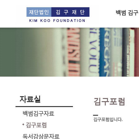
백범 김구
자료실
김구포럼
백범김구자료
김구포럼입니다.
김구포럼
독서감상문자료