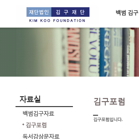
백범 김구
자료실
김구포럼
백범김구자료
김구포럼입니다.
김구포럼
독서감상문자료