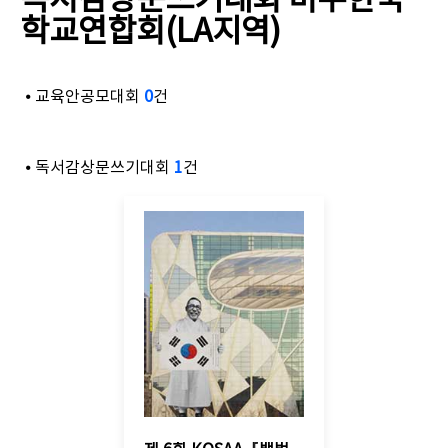
독서감상문쓰기대회 미주한국
학교연합회(LA지역)
⦁ 교육안공모대회
0
건
⦁ 독서감상문쓰기대회
1
건