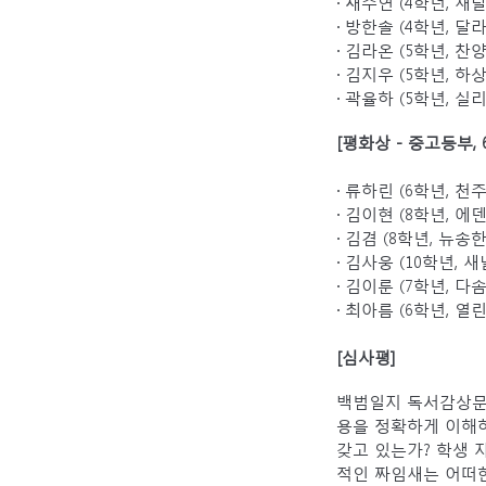
· 채수연 (4학년,
· 방한솔 (4학년, 
· 김라온 (5학년, 
· 김지우 (5학년, 
· 곽율하 (5학년, 
[평화상 - 중고등부, 
· 류하린 (6학년,
· 김이현 (8학년, 
· 김겸 (8학년, 뉴
· 김사웅 (10학년,
· 김이룬 (7학년, 
· 최아름 (6학년, 
[심사평]
백범일지 독서감상문
용을 정확하게 이해하
갖고 있는가? 학생 
적인 짜임새는 어떠한