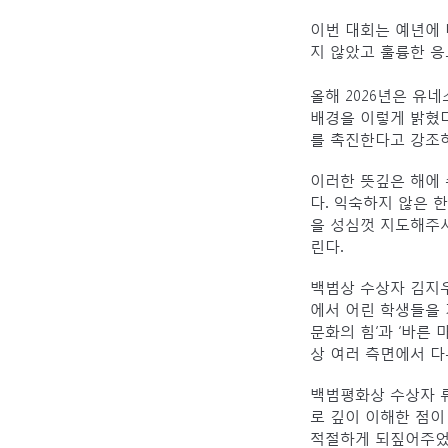
이번 대회는 예년에 
지 않았고 훌륭한 응
올해 2026년은 유네
배경을 이렇게 밝혔다
를 촉진한다고 강조하
이러한 뜻깊은 해에 
다. 익숙하지 않은 
을 성심껏 지도해주
린다.
백범상 수상자 김지
에서 어린 학생들을 
문화의 힘’과 ‘바른
상 여러 측면에서 다
백범평화상 수상자 
로 깊이 이해한 점이
적절하게 되짚어주었