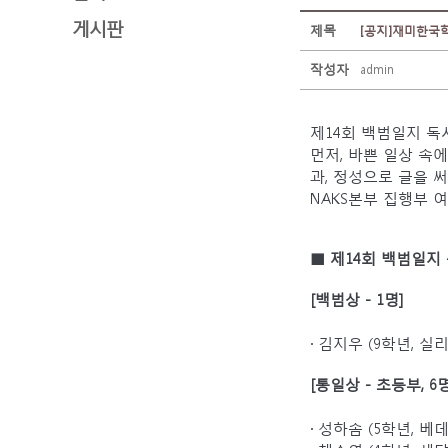
게시판
제목
[공지]재미한국
작성자
admin
제14회 백범일지 독
먼저, 바쁜 일상 속
과,
정성으로 글을 써
NAKS본부 집행부
여
■ 제14회 백범일지
[백범상 - 1명]
· 김지우 (9학년,
[통일상 - 초등부, 6명
· 성하솜 (5학년, 