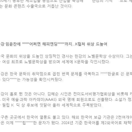
20세기 중후반 제조업을 중심으로 산업을 육성해 ''''''''한강의 기적''''''''
는 문화 콘텐츠 수출국으로 거듭난 것이다.
강·임윤찬에 ''''''''어쩌면 해피엔딩''''''''까지…K컬처 위상 드높여
국 문화의 위상을 드높인 상징적인 경사는 한강의 노벨문학상 수상이다. 그는
 여성 최초로 노벨문학상을 받으며 세계에 K문학을 각인시켰다.
강은 한국 문학의 취약점으로 꼽힌 번역 문제를 극복하고 ''''''''한글로 쓴
 있다''''''''는 가능성을 확인시켜줬다.
강이 홀로 뛴 것은 아니다. 김혜순 시인은 전미도서비평가협회상을 비롯해 캐
 미국 예술·과학 아카데미(AAAS) 외국 명예 회원으로도 선출됐다. 소설가 
 필립 K. 딕 상 후보에 잇달아 올라 세계적으로 주목받았다.
구촌 곳곳에서 한국어 열풍도 불고 있다. 해외 한국어 보급 기관은 2천여개이
은 이제 ''''''''힙''''''''한 문자가 됐다. 2024년 기준 한국어를 제2외국어로