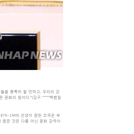
생활을 풍족히 할 만하고, 우리의 강
의 힘이다."(김구 ''''''''백범일
76∼1949) 선생이 원한 조국은 부
이 꿈꾼 것은 다름 아닌 문화 강국이