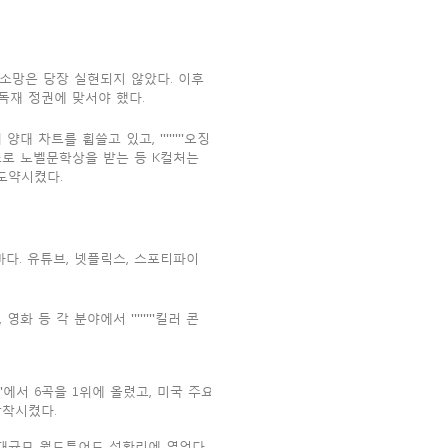
소망은 당장 실현되지 않았다. 이후
재 정권에 맞서야 했다.
 차트를 휩쓸고 있고, ''''''''오징
 여성 최초로 노벨문학상을 받는 등 K컬처는
도약시켰다.
K드라마다. 유튜브, 넷플릭스, 스포티파이
 등 각 분야에서 ''''''''킬러 콘
''''''''에서 6곡을 1위에 올렸고, 미국 주요
안착시켰다.
 대규모 월드투어도 성황리에 열었다.