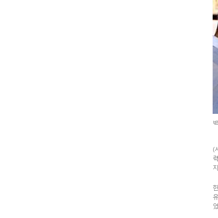
(
력
지'
한
유
었