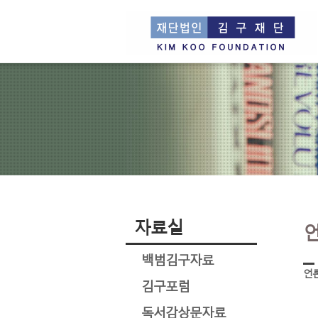
자료실
백범김구자료
언
김구포럼
독서감상문자료