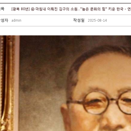
제목
[광복 80년] ④ 마침내 이뤄진 김구의 소원…''높은 문화의 힘'' 키운 한국 - 
작성자
작성일
admin
2025-08-14