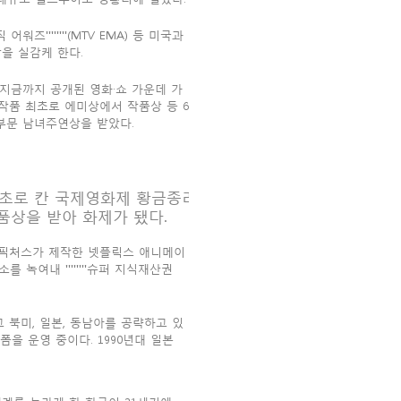
유럽 뮤직 어워즈''''''''(MTV EMA) 등 미국과
을 실감케 한다.
스에서 지금까지 공개된 영화·쇼 가운데 가
 작품 최초로 에미상에서 작품상 등 6
 부문 남녀주연상을 받았다.
영화 최초로 칸 국제영화제 황금종려
품상을 받아 화제가 됐다.
니픽처스가 제작한 넷플릭스 애니메이
소를 녹여내 ''''''''슈퍼 지식재산권
 북미, 일본, 동남아를 공략하고 있
을 운영 중이다. 1990년대 일본