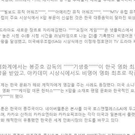
'''''''빌보드 뮤직 어워즈'''''''', ''''''''아메리칸 뮤직 어워즈'''''''', ''''''''MTV 
럽의 주요 시상식에서 K팝 부문이 신설된 것은 한국 대중음악의 달라진 위상
드라마도 새로운 장르로 자리매김했다. ''''''''오징어 게임''''''''은 넷플릭
 높은 시청 수(총 시청 시간을 러닝타임으로 나눈 값)를 기록했다. 비영어권
왕을 달성했고, 미국배우조합(SAG) 시상식에선 이정재·정호연이 TV 드라마
영화계에서는 봉준호 감독의 ''''''''기생충''''''''이 한국 
상을 받았고, 아카데미 시상식에서도 비영어 영화 최초로 작
이제는 한국 문화가 해외 제작자에게 영감을 주는 사례도 등장했다. 미국 소
 영화 ''''''''케이팝 데몬 헌터스''''''''는 K팝을 소재로 팬덤 문화와 한국적인 요
P)''''''''이 됐다.
툰은 한국이 종주국이다. 네이버웹툰은 본사를 미국 로스앤젤레스(LA)에 두고
며, 카카오 산하의 카카오엔터와 카카오픽코마는 각각 미국과 일본에서 플랫폼
화 해적판이 유통됐던 한국은 세계 만화시장의 판도를 바꾸고 있다.