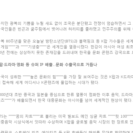
지만 광복의 기쁨을 누릴 새도 없이 조국은 분단됐고 전쟁이 엄습하면서 그 
한국인들은 빈곤과 굶주림에서 벗어나려 허리띠를 졸라맸고 민주주의를 위해 독
복 80주년을 맞은 오늘날 방탄소년단(BTS)과 블랙핑크 등 K팝 가수들은 세계 양대
게임''''''''과 ''''''''기생충''''''''은 세계인을 열광시켰다. 한강이 아시아
0년 전에는 상상하지 못한 존재감을 드러내며 한국을 문화 콘텐츠 강국으로 
팝·드라마·영화 등 슈퍼 IP 배출…문화 수출국으로 거듭나
국이 성취한 ''''''''높은 문화의 힘''''''''을 가장 잘 보여주는 것은 K팝과 
 접속해 세계 어디서나 K콘텐츠에 몰입하는 시대가 됐다.
000년대 초반 중국과 일본을 중심으로 한류 열풍이 점화한 이후 음악, 드라마, 영화
츠''''''''가 배출되면서 한국 대중문화는 아시아를 넘어 세계적인 현상이 됐다.
TS는 ''''''''꿈의 차트''''''''로 불리는 미국 빌보드 메인 싱글 차트 ''''''''핫 100
중음악 시상식에서 잇따라 수상하며 K팝을 글로벌 음악 시장의 한 장르로 
랙핑크, 스트레이 키즈, 에이티즈 등 K팝 후배들이 해외를 무대로 활약하며