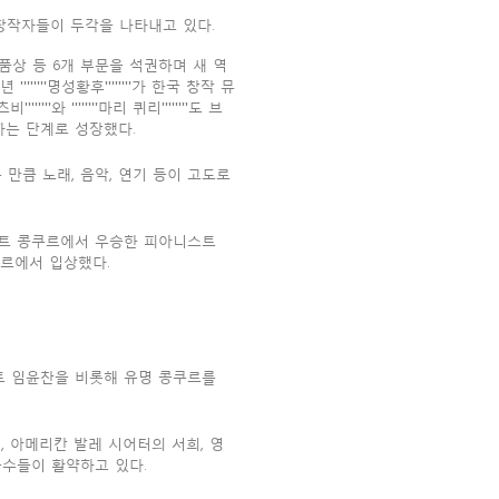
창작자들이 두각을 나타내고 있다.
서 작품상 등 6개 부문을 석권하며 새 역
'''명성황후''''''''가 한국 창작 뮤
와 ''''''''마리 퀴리''''''''도 브
는 단계로 성장했다.
만큼 노래, 음악, 연기 등이 고도로
리트 콩쿠르에서 우승한 피아니스트
르에서 입상했다.
트 임윤찬을 비롯해 유명 콩쿠르를
 아메리칸 발레 시어터의 서희, 영
용수들이 활약하고 있다.