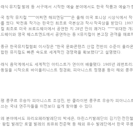
래식·뮤지컬·발레 등 서구에서 시작한 예술 분야에서도 한국 작품과 예술가·
국 창작 뮤지컬 ''''''''어쩌면 해피엔딩''''''''은 올해 미국 토니상 시상식에
를 썼다. 박천휴 작가는 한국인 최초로 극본상과 작사·작곡상을 받았다. 1997년 '''''
컬 최초로 미국 브로드웨이에서 공연한 지 28년 만의 쾌거다. ''''''''위대한 개츠비''''''''
로드웨이와 영국 웨스트엔드에서 공연하는 등 K뮤지컬이 본고장 관객을 매료하
종규 한국뮤지컬협회 이사장은 "한국 문화콘텐츠 산업 전반의 수준이 올라온 
결합한 뮤지컬도 빠른 속도로 세계적인 경쟁력을 확보했다"고 설명했다.
클래식 음악계에서도 세계적인 아티스트가 연이어 배출됐다. 1965년 레번트
한동일을 시작으로 바이올리니스트 정경화, 피아니스트 정명훈 등이 해외 콩쿠
쇼팽 콩쿠르 우승자 피아니스트 조성진, 반 클라이번 콩쿠르 우승자 피아니스
쓰는 국내 연주자들을 이전보다 쉽게 찾아볼 수 있다.
레 분야에서도 파리오페라발레단의 박세은, 마린스키발레단의 김기민·전민철,
 왕립 발레단 로열 발레의 최유희·전준혁 등 해외 유수 발레단에서 한국 무